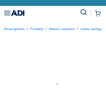
Site Search
{
menu
Strona główna
/
Produkty
/
Baterie i zasilacze
/
Listwy zasilające