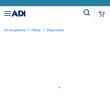
Site Search
{
menu
Strona główna
/
Oferty
/
Wyprzedaż