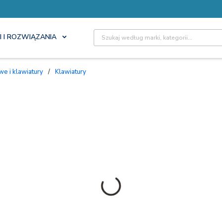
Site Search
I I ROZWIĄZANIA
we i klawiatury
/
Klawiatury