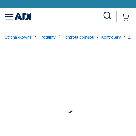
Site Search
{
menu
Strona główna
/
Produkty
/
Kontrola dostępu
/
Kontrolery
/
Ze