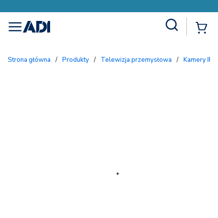
Site Search
{
menu
Strona główna
/
Produkty
/
Telewizja przemysłowa
/
Kamery IP