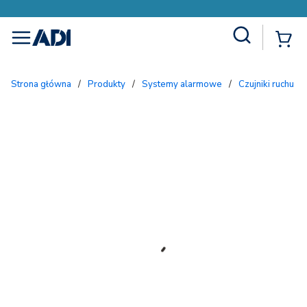
Site Search
{
menu
Strona główna
/
Produkty
/
Systemy alarmowe
/
Czujniki ruchu 