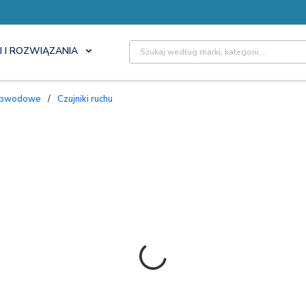
Site Search
I I ROZWIĄZANIA
i obwodowe
/
Czujniki ruchu