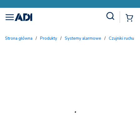
Site Search
{
menu
Strona główna
/
Produkty
/
Systemy alarmowe
/
Czujniki ruchu 