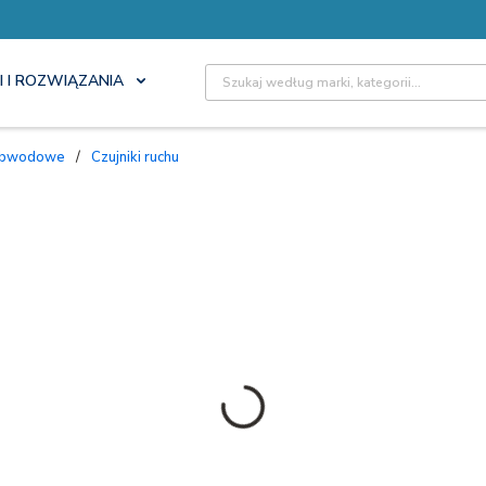
Site Search
I I ROZWIĄZANIA
i obwodowe
/
Czujniki ruchu