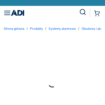
Site Search
{
menu
Strona główna
/
Produkty
/
Systemy alarmowe
/
Obudowy i akc