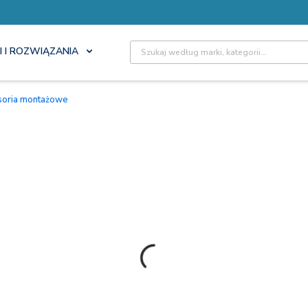
Site Search
I I ROZWIĄZANIA
esoria montażowe