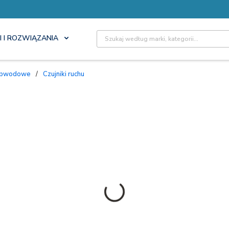
Site Search
I I ROZWIĄZANIA
i obwodowe
/
Czujniki ruchu