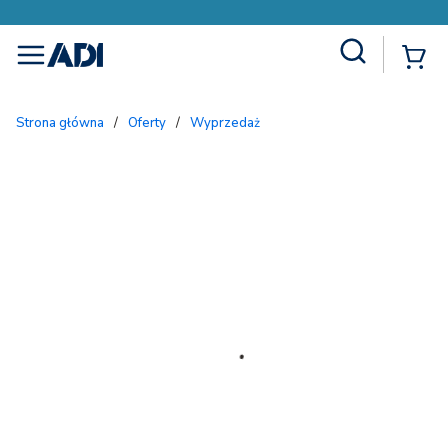
Site Search
{
menu
Strona główna
/
Oferty
/
Wyprzedaż