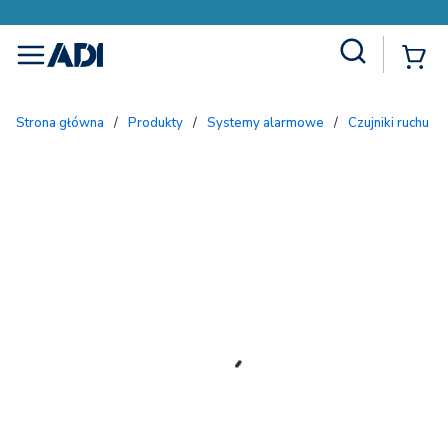
Site Search
{
menu
Strona główna
/
Produkty
/
Systemy alarmowe
/
Czujniki ruchu 