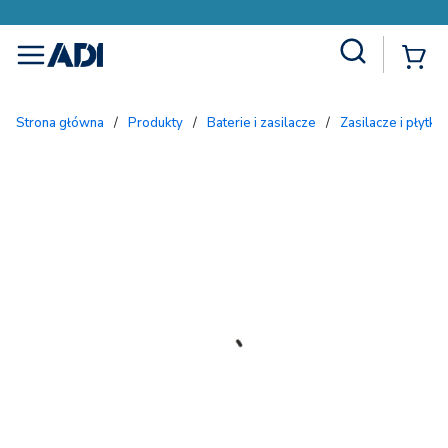
Site Search
{
menu
Strona główna
/
Produkty
/
Baterie i zasilacze
/
Zasilacze i płytki