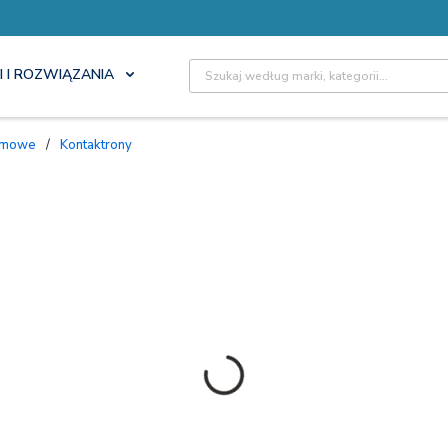
Site Search
I I ROZWIĄZANIA
armowe
/
Kontaktrony