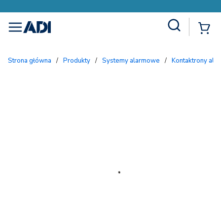
Site Search
{
menu
Strona główna
/
Produkty
/
Systemy alarmowe
/
Kontaktrony al