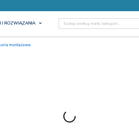
Site Search
I I ROZWIĄZANIA
esoria montażowe