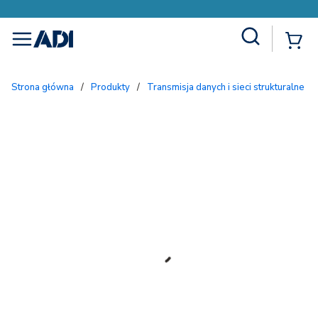
Site Search
{
menu
Strona główna
/
Produkty
/
Transmisja danych i sieci strukturalne
/