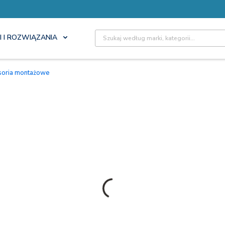
Site Search
I I ROZWIĄZANIA
esoria montażowe