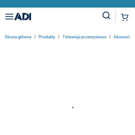
Site Search
{
menu
Strona główna
/
Produkty
/
Telewizja przemysłowa
/
Akcesoria