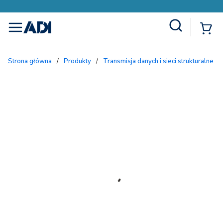
Site Search
{
menu
Strona główna
/
Produkty
/
Transmisja danych i sieci strukturalne
/