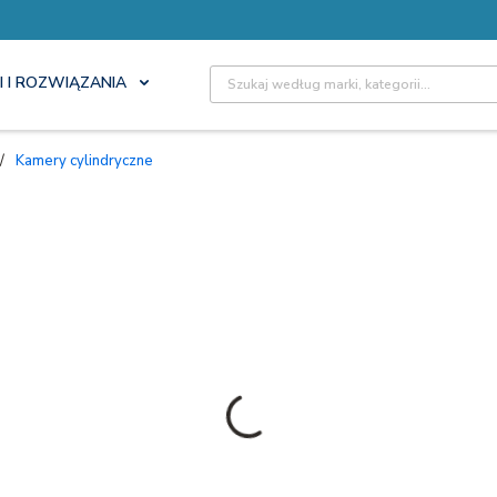
Site Search
I I ROZWIĄZANIA
/
Kamery cylindryczne