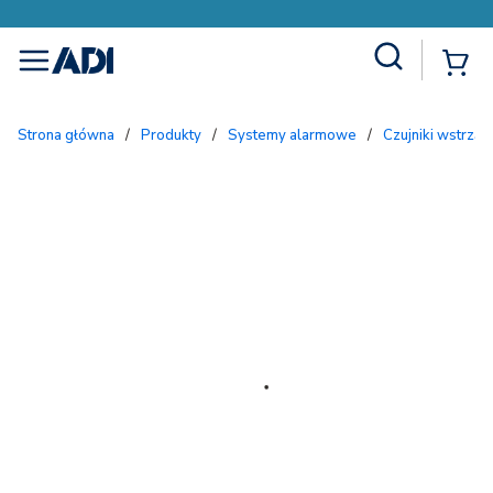
Site Search
{
menu
Strona główna
/
Produkty
/
Systemy alarmowe
/
Czujniki wstrzą