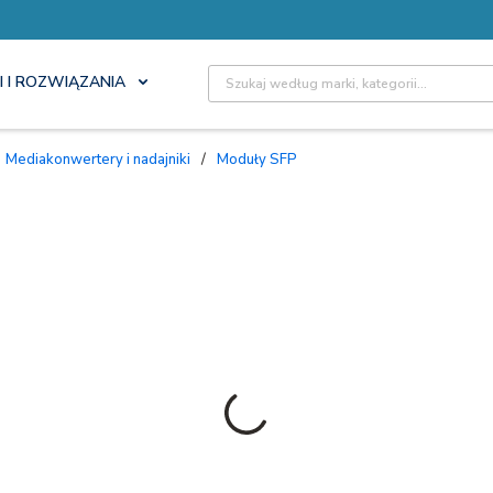
Site Search
I I ROZWIĄZANIA
Mediakonwertery i nadajniki
/
Moduły SFP