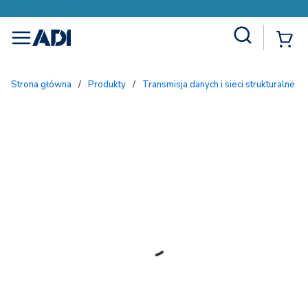
Site Search
{
menu
Strona główna
/
Produkty
/
Transmisja danych i sieci strukturalne
/