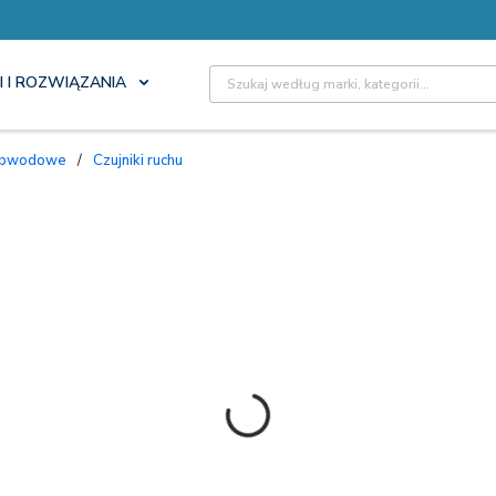
Site Search
I I ROZWIĄZANIA
i obwodowe
/
Czujniki ruchu