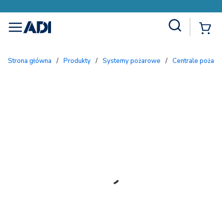
Site Search
{
menu
Strona główna
/
Produkty
/
Systemy pożarowe
/
Centrale pożar