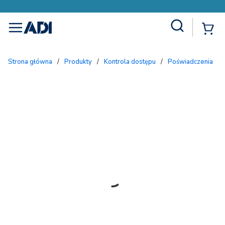
Site Search
{
menu
Strona główna
/
Produkty
/
Kontrola dostępu
/
Poświadczenia
/