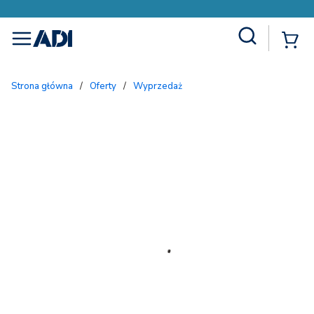
Site Search
{
menu
Strona główna
/
Oferty
/
Wyprzedaż