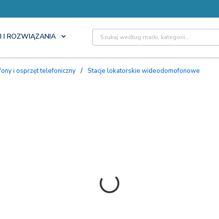
Site Search
I I ROZWIĄZANIA
ny i osprzęt telefoniczny
/
Stacje lokatorskie wideodomofonowe