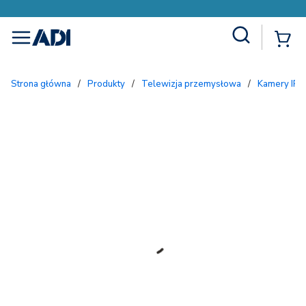
Site Search
{
menu
Strona główna
/
Produkty
/
Telewizja przemysłowa
/
Kamery IP