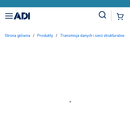
Site Search
{
menu
Strona główna
/
Produkty
/
Transmisja danych i sieci strukturalne
/