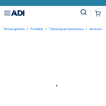
Site Search
{
menu
Strona główna
/
Produkty
/
Telewizja przemysłowa
/
Akcesoria