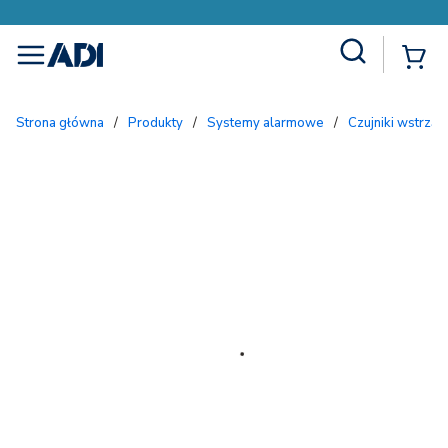
Site Search
{
menu
Strona główna
/
Produkty
/
Systemy alarmowe
/
Czujniki wstrzą