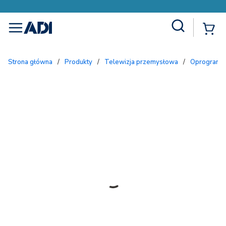
Site Search
{
menu
Strona główna
/
Produkty
/
Telewizja przemysłowa
/
Oprogramow