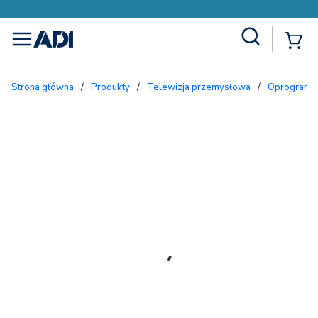
Site Search
{
menu
Strona główna
/
Produkty
/
Telewizja przemysłowa
/
Oprogramow