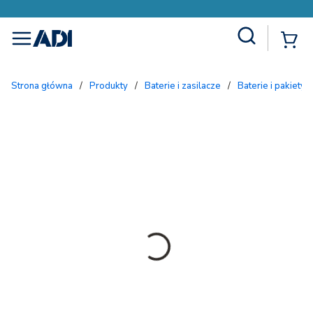
Site Search
{
menu
Strona główna
/
Produkty
/
Baterie i zasilacze
/
Baterie i pakiety b