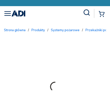
Site Search
{
menu
Strona główna
/
Produkty
/
Systemy pożarowe
/
Przekaźniki poż