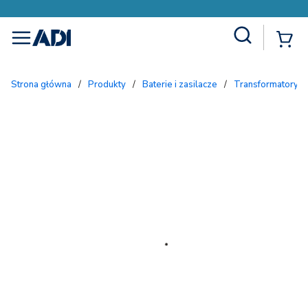
Site Search
{
menu
Strona główna
/
Produkty
/
Baterie i zasilacze
/
Transformatory 