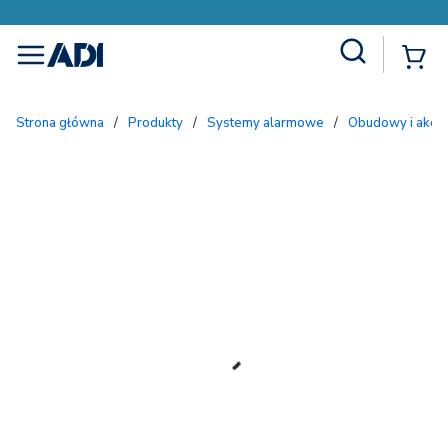
Site Search
{
menu
Strona główna
/
Produkty
/
Systemy alarmowe
/
Obudowy i akc