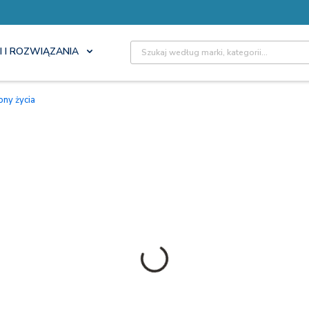
Site Search
I I ROZWIĄZANIA
ony życia