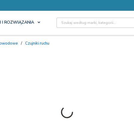
Site Search
I I ROZWIĄZANIA
i obwodowe
/
Czujniki ruchu