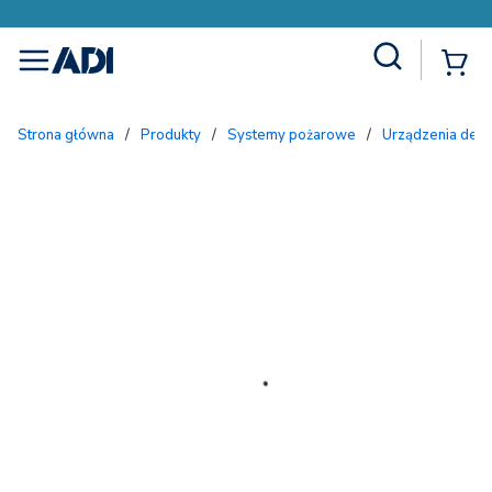
Site Search
{
menu
Strona główna
/
Produkty
/
Systemy pożarowe
/
Urządzenia dete