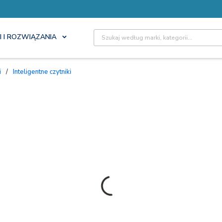
Site Search
I I ROZWIĄZANIA
i
/
Inteligentne czytniki