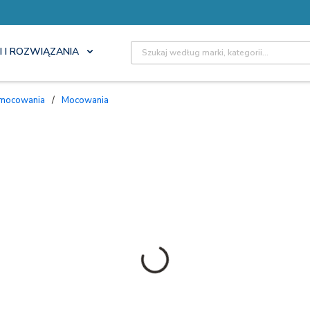
Site Search
I I ROZWIĄZANIA
 mocowania
/
Mocowania