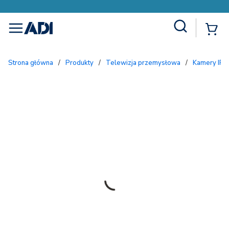
Site Search
{
menu
Strona główna
/
Produkty
/
Telewizja przemysłowa
/
Kamery IP