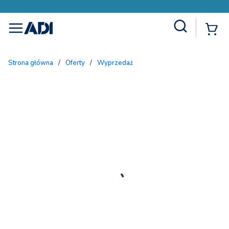
Site Search
{
menu
Strona główna
/
Oferty
/
Wyprzedaż