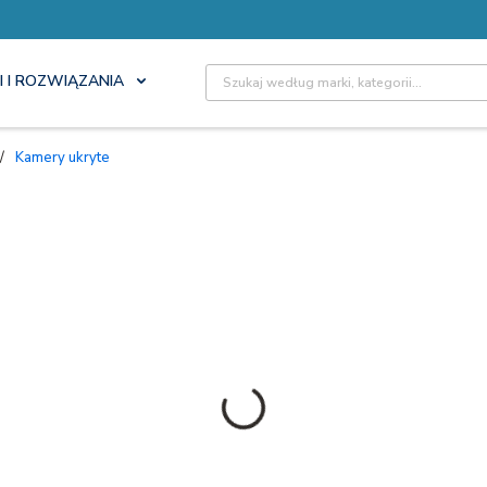
Site Search
I I ROZWIĄZANIA
/
Kamery ukryte