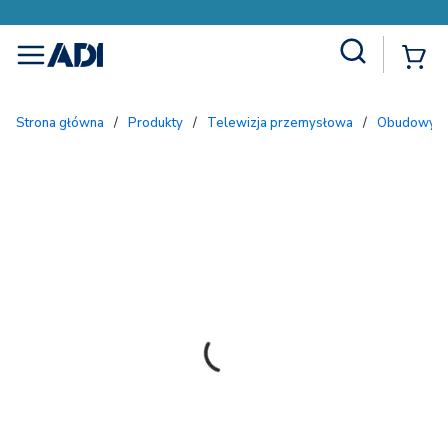
Site Search
{
menu
Strona główna
/
Produkty
/
Telewizja przemysłowa
/
Obudowy i